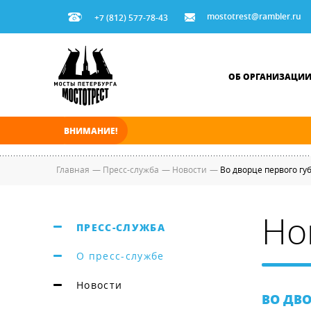
mostotrest@rambler.ru
+7 (812) 577-78-43
ОБ ОРГАНИЗАЦИ
ВНИМАНИЕ!
В ночь на 08.08.2026 мосты по Неве и Больш
Главная
—
Пресс-служба
—
Новости
—
Во дворце первого гу
Но
ПРЕСС-СЛУЖБА
О пресс-службе
Новости
ВО ДВО