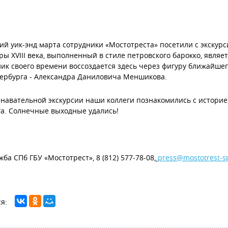
ий уик-энд марта сотрудники «Мостотреста» посетили с экскур
ры XVIII века, выполненный в стиле петровского барокко, явля
ик своего времени воссоздается здесь через фигуру ближайшег
ербурга ‒ Александра Даниловича Меншикова.
знавательной экскурсии наши коллеги познакомились с историе
а. Солнечные выходные удались!
жба СПб ГБУ «Мостотрест», 8 (812) 577-78-08,
press@mostotrest-s