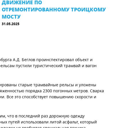
ДВИЖЕНИЕ ПО
ОТРЕМОНТИРОВАННОМУ ТРОИЦКОМУ
МОСТУ
31.05.2025
рбурга А.Д. Беглов проинспектировал объект
и
льсам пустили туристический трамвай и вагон
ированы старые трамвайные рельсы и уложены
яженностью порядка 2300 погонных метров. Сварка
ии. Все это способствует повышению скорости и
м, что в последний раз дорожную одежду
йных путей использовали литой асфальт, который
укладки не требуется специальная техника,