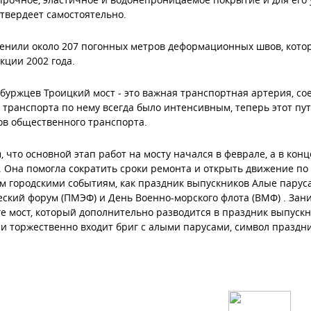
твердеет самостоятельно.
енили
около
207 погонных метров деформационных
швов, кото
укции
2002 года.
рбуржцев
Троицкий мост
- это
важная транспортная артерия, со
 транспорта по
нему
всегда
было
интенсивным,
т
еперь этот пу
в общественного транспорта.
, что
основной этап
р
абот
на мосту нача
лся
в феврале,
а
в конц
. Она
помогла
сократить
сроки
ремонта
и
открыть
движение по 
м
городским
и
событиям
, как пра
здник выпускников Алые парус
ский форум (ПМЭФ) и День Военно-морского флота (ВМФ)
.
Зани
е мост, который дополнительно разводится в праздник выпускн
и торжественно входит бриг с алыми парусами, символ праздн