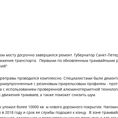
ком мосту
досрочно
завершился ремонт
. Губернатор Санкт-Пете
вижение транспорта
.
Первыми по обновленным трамвайными ре
кий".
ереправы проводился комплексно.
Специалистами б
ыли демонт
ермоупрочненные
с резиновым прирельсовым профилем - прот
а с использованием проверенной
алюминотермитной т
ехнолог
 движения трамваев, а также поможет снизить шум.
к уложил
более
10
000
кв. м нового дорожного покрытия.
Напомни
 в 2018 году и срок ее службы подошел к концу. В зоне трамва
прочное, эластичное и водонепроницаемое покрытие и для его 