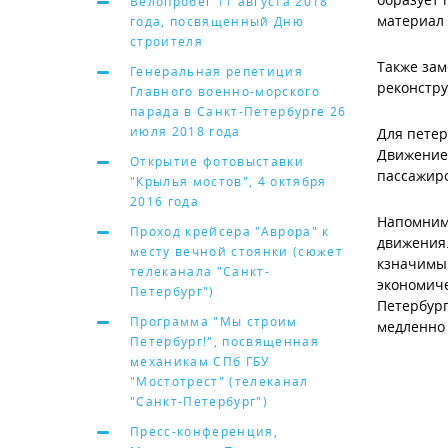
Велопробег 11 августа 2018
материал 
года, посвященный Дню
строителя
Также
з
ам
Генеральная репетиция
реконстр
Главного военно-морского
парада в Санкт-Петербурге 26
июля 2018 года
Для пете
Движение
Открытие фотовыставки
пассажиро
"Крылья мостов", 4 октября
2016 года
Напомним
Проход крейсера "Аврора" к
движения
месту вечной стоянки (сюжет
к
значимы
телеканала "Санкт-
экономиче
Петербург")
Петербург
Программа "Мы строим
медленно 
Петербург!", посвященная
механикам СПб ГБУ
"Мостотрест" (телеканал
"Санкт-Петербург")
Пресс-конференция,