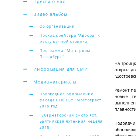
Пресса о нас
Видео альбом
Об организации
Проход крейсера "Аврора" к
месту вечной стоянки
Программа "Мы строим
Петербург!"
На Троиц
Информация для СМИ
откры
л д
"Достоевс
Медиаматериалы
Ремонт п
Новогоднее оформление
новые -
т
фасада СПб ГБУ "Мостотрест",
выполнен
2019 год
плавности
Губернаторский смотр яхт.
Балтийская яхтенная неделя
Подрядчи
2018
обновляли
образует 