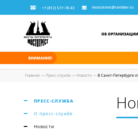
mostotrest@rambler.ru
+7 (812) 577-78-43
ОБ ОРГАНИЗАЦИ
ВНИМАНИЕ!
В ночь на 09.08.2026 мосты по Неве, Большо
Главная
—
Пресс-служба
—
Новости
—
В Санкт-Петербурге 
Но
ПРЕСС-СЛУЖБА
О пресс-службе
Новости