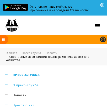
Установите наше мобильное
приложение и не опаздывайте на мосты!
В ночь на 08.08.2026 мосты по Неве и Большой Неве разводятся по
графику.
Главная
—
Пресс-служба
—
Новости
—
Спортивные мероприятия ко Дню работника дорожного
хозяйства
ПРЕСС-СЛУЖБА
О пресс-службе
Новости
Пресса о нас