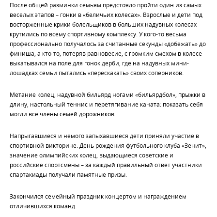
После общей разминки семьям предстояло пройти один из самых
веселых этапов – гонки в «беличьих колесах». Взрослые и дети под
восторженные крики болельщиков в больших надувных колесах
крутились по всему спортивному комплексу. У кого-то весьма
профессионально получалось за считанные секунды «добежать» до
финиша, а кто-то, потеряв равновесие, с громким смехом в колесе
выкатывался на поле для гонок дерби, где на надувных мини-
лошадках семьи пытались «перескакать» своих соперников.
Метание колец, надувной бильярд ногами «бильярдбол», прыжки в
длину, настольный теннис и перетягивание каната: показать себя
могли все члены семей дорожников.
Напрыгавшиеся и немого запыхавшиеся дети приняли участие в
спортивной викторине. День рождения футбольного клуба «Зенит»,
значение олимпийских колец, выдающиеся советские и
российские спортсмены – за каждый правильный ответ участники
спартакиады получали памятные призы.
Закончился семейный праздник концертом и награждением
отличившихся команд.