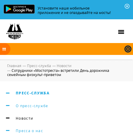
Установите наше мобильное
приложение и не опаздывайте на мосты!
В ночь на 10.08.2026 мосты по Неве, Большой и Малой Неве
разводятся по графику.
Главная
—
Пресс-служба
—
Новости
—
Сотрудники «Мостотреста» встретили День дорожника
семейным физкульт-приветом
ПРЕСС-СЛУЖБА
О пресс-службе
Новости
Пресса о нас