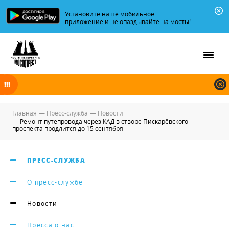
Установите наше мобильное
приложение и не опаздывайте на мосты!
В ночь на 09.08.2026 мосты по Неве, Большой и Малой Неве
разводятся по графику.
Главная
—
Пресс-служба
—
Новости
—
Ремонт путепровода через КАД в створе Пискарёвского
проспекта продлится до 15 сентября
ПРЕСС-СЛУЖБА
О пресс-службе
Новости
Пресса о нас