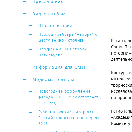
Пресса о нас
Видео альбом
Об организации
Проход крейсера "Аврора" к
месту вечной стоянки
Регионал
Санкт-Пет
Программа "Мы строим
нетерпим
Петербург!"
деятельно
Информация для СМИ
Конкурс в
интеллект
Медиаматериалы
творчески
исследова
Новогоднее оформление
фасада СПб ГБУ "Мостотрест",
на пропаг
2019 год
Регионал
Губернаторский смотр яхт.
«Академия
Балтийская яхтенная неделя
Комитету 
2018