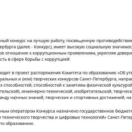
ьный конкурс на лучшую работу, посвященную противодействи
ербурга (далее - Конкурс), имеет высокую социальную значимо
ое отношение к коррупционным проявлениям, укрепляя довери
сть в сфере борьбы с коррупцией.
ходит в проект распоряжения Комитета по образованию «Об у
уальных и (или) творческих конкурсов Санкт-Петербурга, напр
х способностей, способностей к занятиям физической культурой
тельской), инженерно-технической, изобретательской, творческ
анду на)чных знаний, творческих и спортивных достижений, на 
ьным оператором Конкурса назначено государственное бюджет
 технического творчества и цифровых технологий» Санкт-Петер
по образованию.