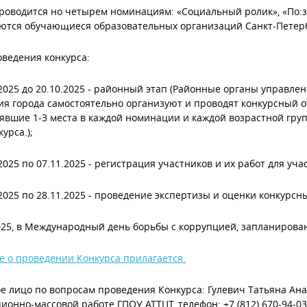
роводится но четырем номинациям: «Социальный ролик», «По:зт
тся обучающиеся образовательных организаций Санкт-Петербур
ведения конкурса:
9.2025 до 20.10.2025 - районный этап (Районные органы управл
я города самостоятельно организуют и проводят конкурсный 
нявшие 1-3 места в каждой номинации и каждой возрастной гру
урса.);
0.2025 по 07.11.2025 - регистрация участников и их работ для уч
1.2025 по 28.11.2025 - проведение экспертизы и оценки конкурс
2025, в Международный день борьбы с коррупцией, запланирова
 о проведении Конкурса прилагается.
е лицо по вопросам проведения Конкурса: Гулевич Татьяна Ана
ионно-массовой работе ГПОУ АТТЦТ, телефон: +7 (812) 670-94-03 