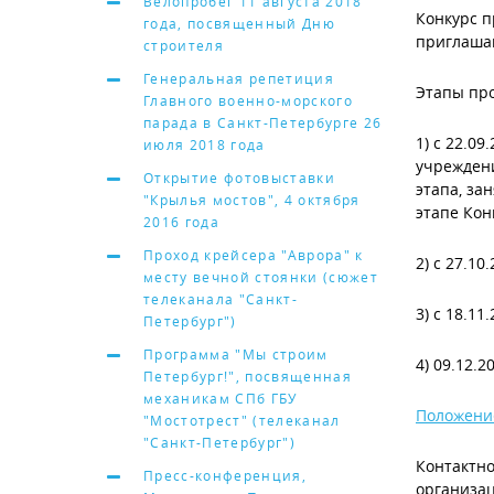
Велопробег 11 августа 2018
Конкурс п
года, посвященный Дню
приглашаю
строителя
Генеральная репетиция
Этапы про
Главного военно-морского
парада в Санкт-Петербурге 26
1) с 22.0
июля 2018 года
учреждени
Открытие фотовыставки
этапа, за
"Крылья мостов", 4 октября
этапе Конк
2016 года
Проход крейсера "Аврора" к
2) с 27.1
месту вечной стоянки (сюжет
телеканала "Санкт-
3) с 18.1
Петербург")
Программа "Мы строим
4) 09.12.
Петербург!", посвященная
механикам СПб ГБУ
Положение
"Мостотрест" (телеканал
"Санкт-Петербург")
Контактно
Пресс-конференция,
организац