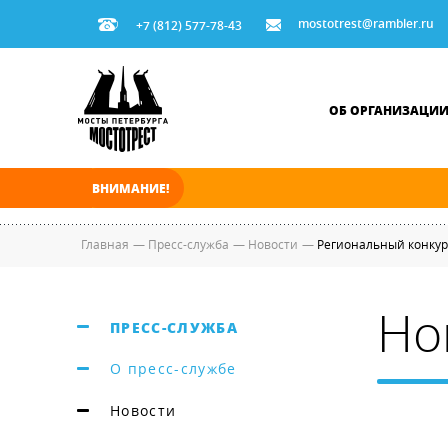
mostotrest@rambler.ru
+7 (812) 577-78-43
ОБ ОРГАНИЗАЦИ
ВНИМАНИЕ!
В ночь на 09.08.2026 мосты по Неве, Большо
Главная
—
Пресс-служба
—
Новости
—
Региональный конкур
Но
ПРЕСС-СЛУЖБА
О пресс-службе
Новости