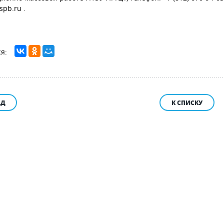
pb.ru .
АД
К СПИСКУ