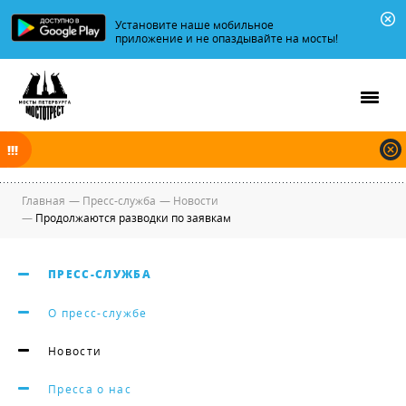
Установите наше мобильное
приложение и не опаздывайте на мосты!
В ночь на 09.08.2026 мосты по Неве, Большой и Малой Неве
разводятся по графику.
Главная
—
Пресс-служба
—
Новости
—
Продолжаются разводки по заявкам
ПРЕСС-СЛУЖБА
О пресс-службе
Новости
Пресса о нас