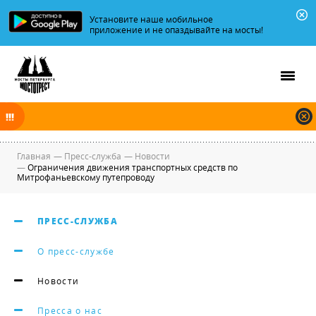
Установите наше мобильное
приложение и не опаздывайте на мосты!
В ночь на 07.08.2026 мосты по Неве, Большой и Малой Неве
разводятся по графику.
Главная
—
Пресс-служба
—
Новости
—
Ограничения движения транспортных средств по
Митрофаньевскому путепроводу
ПРЕСС-СЛУЖБА
О пресс-службе
Новости
Пресса о нас