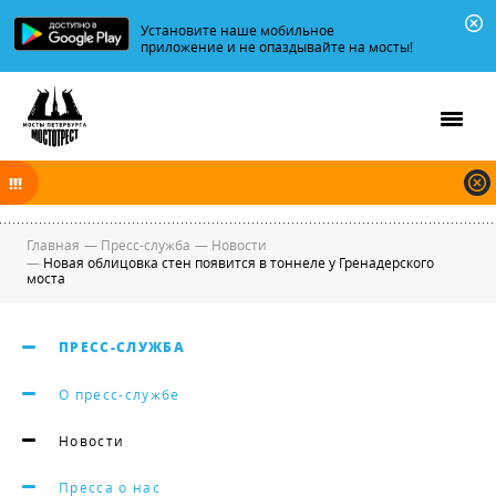
Установите наше мобильное
приложение и не опаздывайте на мосты!
В ночь на 08.08.2026 мосты по Неве и Большой Неве разводятся по
графику.
Главная
—
Пресс-служба
—
Новости
—
Новая облицовка стен появится в тоннеле у Гренадерского
моста
ПРЕСС-СЛУЖБА
О пресс-службе
Новости
Пресса о нас