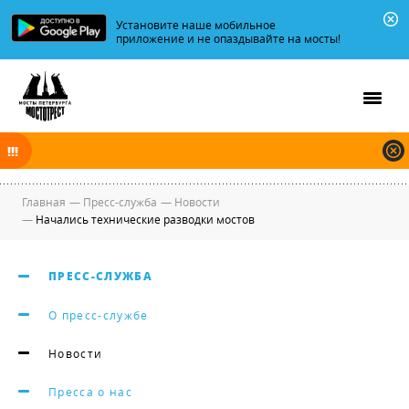
Установите наше мобильное
приложение и не опаздывайте на мосты!
В ночь на 08.08.2026 мосты по Неве, Большой и Малой Неве
разводятся по графику.
Главная
—
Пресс-служба
—
Новости
—
Начались технические разводки мостов
ПРЕСС-СЛУЖБА
О пресс-службе
Новости
Пресса о нас