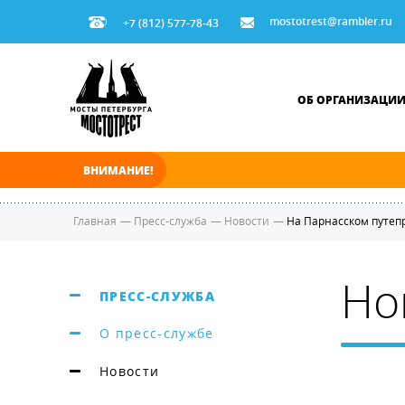
mostotrest@rambler.ru
+7 (812) 577-78-43
ОБ ОРГАНИЗАЦИ
ВНИМАНИЕ!
В ночь на 09.08.2026 мосты по Неве, Большо
Главная
—
Пресс-служба
—
Новости
—
На Парнасском путеп
Но
ПРЕСС-СЛУЖБА
О пресс-службе
Новости