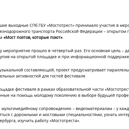
шие выходные СПб ГБУ «Мостотрест» принимало участие в мер
езнодорожного транспорта Российской Федерации – открытом 
ва
«Мост поэтов, которые поют»
.
ду мероприятие прошло в четвертый раз. Его основная цель – 
тупив на открытой площадке и при информационной поддержке
зыкальной составляющей, проект предусматривает параллельн
ельных активностей для гостей фестиваля.
лощадке фестиваля в рамках образовательной части «Мостотр
нные на помощь молодому поколению в выборе будущей профе
 мультимедийному сопровождению – видеоматериалам – у каждо
ться с дорожными и мостовыми специальностями, узнать инте
ербурга, изучить работу «Мостотреста».