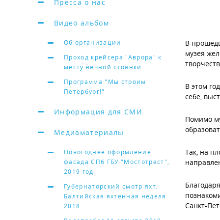
Пресса о нас
Видео альбом
Об организации
В прошед
музея жел
Проход крейсера "Аврора" к
творчест
месту вечной стоянки
Программа "Мы строим
В этом го
Петербург!"
себе, выс
Информация для СМИ
Помимо му
образоват
Медиаматериалы
Так, на п
Новогоднее оформление
фасада СПб ГБУ "Мостотрест",
направле
2019 год
Благодаря
Губернаторский смотр яхт.
познакоми
Балтийская яхтенная неделя
Санкт-Пет
2018