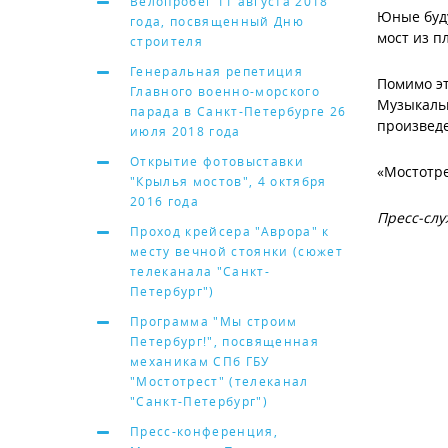
Велопробег 11 августа 2018
Юные буду
года, посвященный Дню
мост из п
строителя
Генеральная репетиция
Помимо э
Главного военно-морского
Музыкальн
парада в Санкт-Петербурге 26
произвед
июля 2018 года
Открытие фотовыставки
«Мостотре
"Крылья мостов", 4 октября
2016 года
Пресс-слу
Проход крейсера "Аврора" к
месту вечной стоянки (сюжет
телеканала "Санкт-
Петербург")
Программа "Мы строим
Петербург!", посвященная
механикам СПб ГБУ
"Мостотрест" (телеканал
"Санкт-Петербург")
Пресс-конференция,