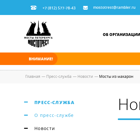
mostotrest@rambler.ru
+7 (812) 577-78-43
ОБ ОРГАНИЗАЦИ
ВНИМАНИЕ!
В ночь на 09.08.2026 мосты по Неве, Большо
Главная
—
Пресс-служба
—
Новости
—
Мосты из макарон
Но
ПРЕСС-СЛУЖБА
О пресс-службе
Новости