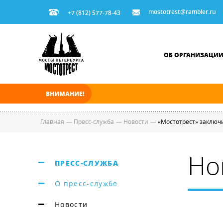
mostotrest@rambler.ru
+7 (812) 577-78-43
ОБ ОРГАНИЗАЦИ
ВНИМАНИЕ!
В ночь на 08.08.2026 мосты по Неве и Больш
Главная
—
Пресс-служба
—
Новости
—
«Мостотрест» заключ
Но
ПРЕСС-СЛУЖБА
О пресс-службе
Новости