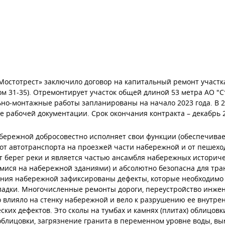
Мостотрест» заключило договор на капитальный ремонт участ
ом 31-35). Отремонтирует участок общей длиной 53 метра АО "С
но-монтажные работы запланированы на начало 2023 года. В 2
е рабочей документации. Срок окончания контракта – декабрь 2
бережной добросовестно исполняет свои функции (обеспечивае
от автотранспорта на проезжей части набережной и от пешеход
 берег реки и является частью ансамбля набережных историчес
ися на набережной зданиями) и абсолютно безопасна для тран
ния набережной зафиксированы дефекты, которые необходимо 
ладки. Многочисленные ремонты дороги, переустройство инжен
 влияло на стенку набережной и вело к разрушению ее внутрен
ских дефектов. Это сколы на тумбах и камнях (плитах) облицовк
блицовки, загрязнение гранита в переменном уровне воды, в