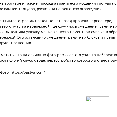
на тротуаре и газоне, просадка гранитного мощения тротуара 
е камней тротуара, ржавчина на решетках ограждения.
ты «Мостотреста» несколько лет назад провели первоочеред
 этого участка набережной, где случилось смещение гранитных
я выполнила укладку мешков с песко-цементной смесью в обр
ережной. Это остановило смещение гранитных блоков и препя
ируют полностью.
тметить, что на архивных фотографиях этого участка набережн
лся пологий спуск к воде, переустройство которого и стало пр
фото: https://pastvu.com/