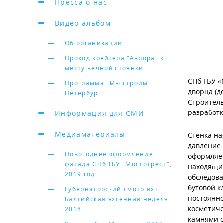
Пресса о нас
Видео альбом
Об организации
Проход крейсера "Аврора" к
месту вечной стоянки
СПб ГБУ «
Программа "Мы строим
дворца (д
Петербург!"
Строитель
разработк
Информация для СМИ
Медиаматериалы
Стенка на
давление 
Новогоднее оформление
оформляет
фасада СПб ГБУ "Мостотрест",
находящим
2019 год
обследова
бутовой к
Губернаторский смотр яхт.
постоянно
Балтийская яхтенная неделя
косметиче
2018
камнями о