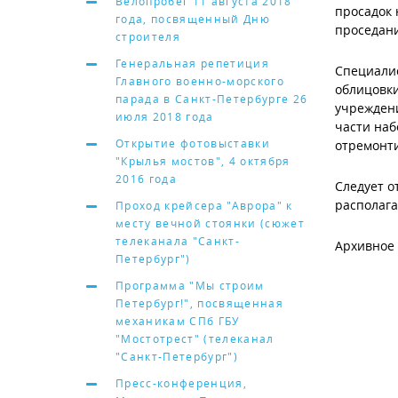
Велопробег 11 августа 2018
просадок 
года, посвященный Дню
проседани
строителя
Генеральная репетиция
Специалис
Главного военно-морского
облицовки
парада в Санкт-Петербурге 26
учреждени
июля 2018 года
части наб
Открытие фотовыставки
отремонт
"Крылья мостов", 4 октября
2016 года
Следует о
располага
Проход крейсера "Аврора" к
месту вечной стоянки (сюжет
телеканала "Санкт-
Архивное 
Петербург")
Программа "Мы строим
Петербург!", посвященная
механикам СПб ГБУ
"Мостотрест" (телеканал
"Санкт-Петербург")
Пресс-конференция,