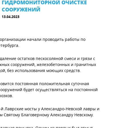
ГИДРОМОНИТОРНОЙ ОЧИСТКЕ
СООРУЖЕНИЙ
13.04.2023
 организации начали проводить работы по
тербурга.
аление остатков пескосоляной смеси и грязи с
жных сооружений, железобетонных и гранитных
дой, без использования моющих средств.
ановится постоянная положительная суточная
сооружений будет осуществляться на постоянной
розков.
-й Лаврские мосты у Александро-Невской лавры и
м Святому Благоверному Александру Невскому.
этапная помывка. Одним из первых был отмыт