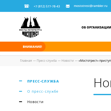
mostotrest@rambler.ru
+7 (812) 577-78-43
ОБ ОРГАНИЗАЦИ
ВНИМАНИЕ!
В ночь на 06.08.2026 мосты по Неве и Больш
Главная
—
Пресс-служба
—
Новости
—
«Мостотрест» присту
Но
ПРЕСС-СЛУЖБА
О пресс-службе
Новости