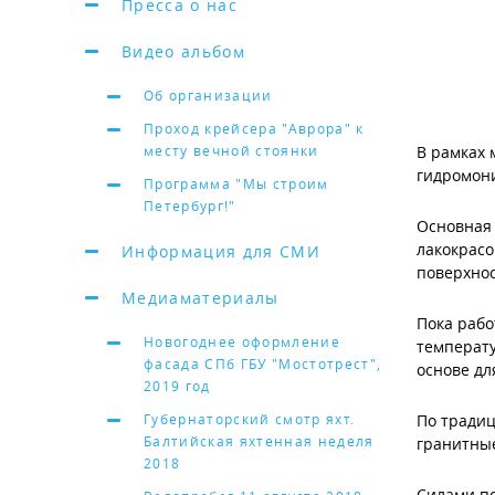
Пресса о нас
Видео альбом
Об организации
Проход крейсера "Аврора" к
месту вечной стоянки
В рамках 
гидромони
Программа "Мы строим
Петербург!"
Основная 
лакокрасо
Информация для СМИ
поверхнос
Медиаматериалы
Пока рабо
Новогоднее оформление
температу
фасада СПб ГБУ "Мостотрест",
основе дл
2019 год
Губернаторский смотр яхт.
По традиц
Балтийская яхтенная неделя
гранитные
2018
Силами по