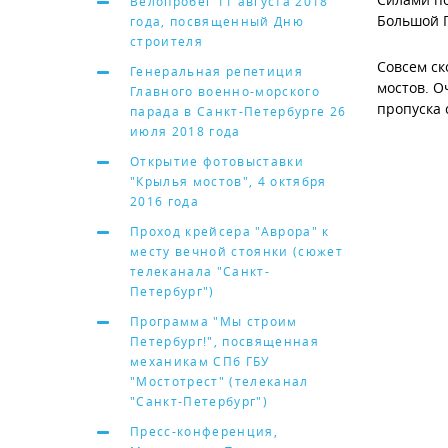
Велопробег 11 августа 2018
Большой П
года, посвященный Дню
строителя
Совсем ск
Генеральная репетиция
мостов. О
Главного военно-морского
пропуска 
парада в Санкт-Петербурге 26
июля 2018 года
Открытие фотовыставки
"Крылья мостов", 4 октября
2016 года
Проход крейсера "Аврора" к
месту вечной стоянки (сюжет
телеканала "Санкт-
Петербург")
Программа "Мы строим
Петербург!", посвященная
механикам СПб ГБУ
"Мостотрест" (телеканал
"Санкт-Петербург")
Пресс-конференция,