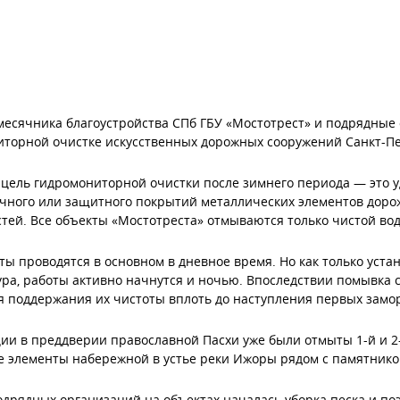
месячника благоустройства СПб ГБУ «Мостотрест» и подрядные
торной очистке искусственных дорожных сооружений Санкт-Пе
цель гидромониторной очистки после зимнего периода — это уд
чного или защитного покрытий металлических элементов доро
тей. Все объекты «Мостотреста» отмываются только чистой во
ты проводятся в основном в дневное время. Но как только уст
ра, работы активно начнутся и ночью. Впоследствии помывка 
я поддержания их чистоты вплоть до наступления первых замо
ии в преддверии православной Пасхи уже были отмыты 1-й и 2
 элементы набережной в устье реки Ижоры рядом с памятнико
дрядных организаций на объектах началась уборка песка и по