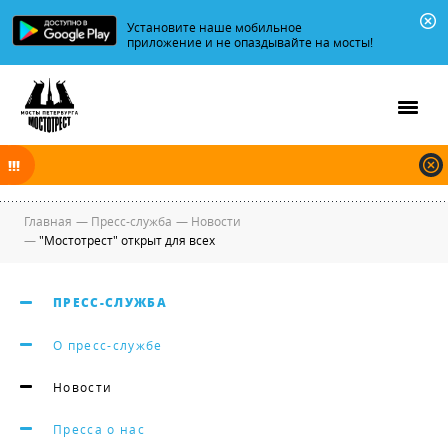
Установите наше мобильное
приложение и не опаздывайте на мосты!
В ночь на 06.08.2026 мосты по Неве и Большой Неве разводятся по
графику.
Главная
—
Пресс-служба
—
Новости
—
"Мостотрест" открыт для всех
ПРЕСС-СЛУЖБА
О пресс-службе
Новости
Пресса о нас