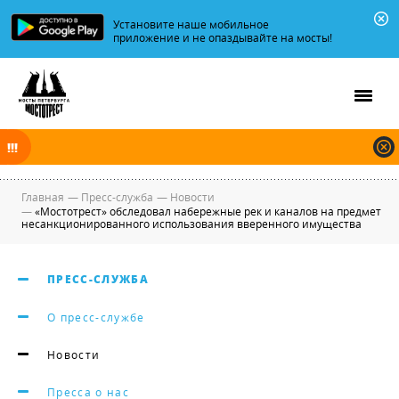
Установите наше мобильное
приложение и не опаздывайте на мосты!
В ночь на 08.08.2026 мосты по Неве и Большой Неве разводятся по
графику.
Главная
—
Пресс-служба
—
Новости
—
«Мостотрест» обследовал набережные рек и каналов на предмет
несанкционированного использования вверенного имущества
ПРЕСС-СЛУЖБА
О пресс-службе
Новости
Пресса о нас