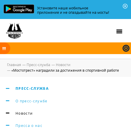
Установите наше мобильное
приложение и не опаздывайте на мосты!
В ночь на 08.08.2026 мосты по Неве, Большой и Малой Неве
разводятся по графику.
Главная
—
Пресс-служба
—
Новости
—
«Мостотрест» наградили за достижения в спортивной работе
ПРЕСС-СЛУЖБА
О пресс-службе
Новости
Пресса о нас