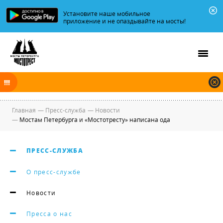
Установите наше мобильное
приложение и не опаздывайте на мосты!
В ночь на 08.08.2026 мосты по Неве и Большой Неве разводятся по
графику.
Главная
—
Пресс-служба
—
Новости
—
Мостам Петербурга и «Мостотресту» написана ода
ПРЕСС-СЛУЖБА
О пресс-службе
Новости
Пресса о нас