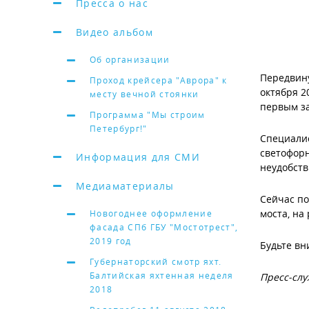
Пресса о нас
Видео альбом
Об организации
Передвину
Проход крейсера "Аврора" к
октября 2
месту вечной стоянки
первым за
Программа "Мы строим
Петербург!"
Специалис
светофорн
Информация для СМИ
неудобств
Медиаматериалы
Сейчас по
моста, на
Новогоднее оформление
фасада СПб ГБУ "Мостотрест",
2019 год
Будьте вн
Губернаторский смотр яхт.
Балтийская яхтенная неделя
Пресс-служ
2018