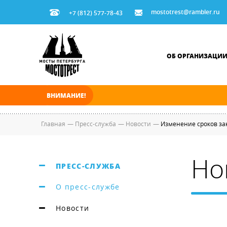
mostotrest@rambler.ru
+7 (812) 577-78-43
ОБ ОРГАНИЗАЦИ
ВНИМАНИЕ!
В ночь на 08.08.2026 мосты по Неве и Больш
Главная
—
Пресс-служба
—
Новости
—
Изменение сроков за
Но
ПРЕСС-СЛУЖБА
О пресс-службе
Новости