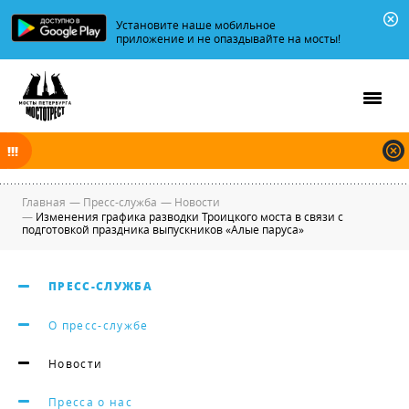
Установите наше мобильное
приложение и не опаздывайте на мосты!
В ночь на 09.08.2026 мосты по Неве, Большой и Малой Неве
разводятся по графику.
Главная
—
Пресс-служба
—
Новости
—
Изменения графика разводки Троицкого моста в связи с
подготовкой праздника выпускников «Алые паруса»
ПРЕСС-СЛУЖБА
О пресс-службе
Новости
Пресса о нас