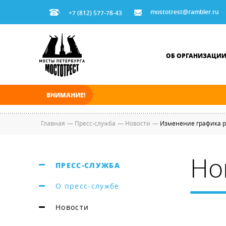
mostotrest@rambler.ru
+7 (812) 577-78-43
ОБ ОРГАНИЗАЦИ
ВНИМАНИЕ!
В ночь на 07.08.2026 мосты по Неве, Большо
Главная
—
Пресс-служба
—
Новости
—
Изменение графика р
Но
ПРЕСС-СЛУЖБА
О пресс-службе
Новости