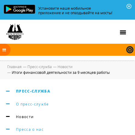
Установите наше мобильное
приложение и не опаздывайте на мосты!
В ночь на 09.08.2026 мосты по Неве, Большой и Малой Неве
разводятся по графику.
Главная
—
Пресс-служба
—
Новости
—
Итоги финансовой деятельности за 9 месяцев работы
ПРЕСС-СЛУЖБА
О пресс-службе
Новости
Пресса о нас