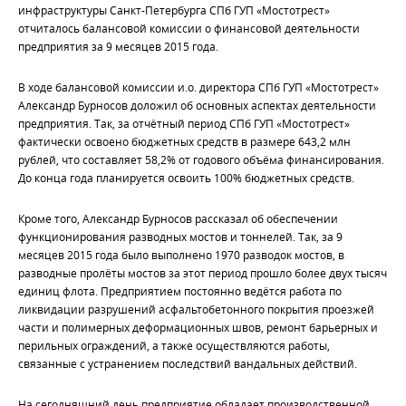
инфраструктуры Санкт-Петербурга СПб ГУП «Мостотрест»
отчиталось балансовой комиссии о финансовой деятельности
предприятия за 9 месяцев 2015 года.
В ходе балансовой комиссии и.о. директора СПб ГУП «Мостотрест»
Александр Бурносов доложил об основных аспектах деятельности
предприятия. Так, за отчётный период СПб ГУП «Мостотрест»
фактически освоено бюджетных средств в размере 643,2 млн
рублей, что составляет 58,2% от годового объёма финансирования.
До конца года планируется освоить 100% бюджетных средств.
Кроме того, Александр Бурносов рассказал об обеспечении
функционирования разводных мостов и тоннелей. Так, за 9
месяцев 2015 года было выполнено 1970 разводок мостов, в
разводные пролёты мостов за этот период прошло более двух тысяч
единиц флота. Предприятием постоянно ведётся работа по
ликвидации разрушений асфальтобетонного покрытия проезжей
части и полимерных деформационных швов, ремонт барьерных и
перильных ограждений, а также осуществляются работы,
связанные с устранением последствий вандальных действий.
На сегодняшний день предприятие обладает производственной