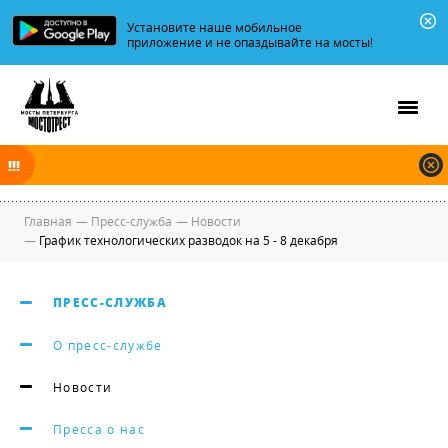
Установите наше мобильное
приложение и не опаздывайте на мосты!
В ночь на 08.08.2026 мосты по Неве, Большой и Малой Неве
разводятся по графику.
Главная
—
Пресс-служба
—
Новости
—
График технологических разводок на 5 - 8 декабря
ПРЕСС-СЛУЖБА
О пресс-службе
Новости
Пресса о нас