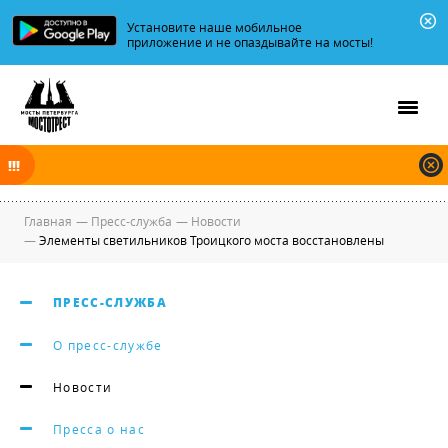
Установите наше мобильное
приложение и не опаздывайте на мосты!
В ночь на 07.08.2026 мосты по Неве, Большой и Малой Неве
разводятся по графику.
Главная
—
Пресс-служба
—
Новости
—
Элементы светильников Троицкого моста восстановлены
ПРЕСС-СЛУЖБА
О пресс-службе
Новости
Пресса о нас