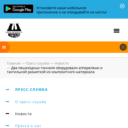
Установите наше мобильное
приложение и не опаздывайте на мосты!
В ночь на 07.08.2026 мосты по Неве, Большой и Малой Неве
разводятся по графику.
Главная
—
Пресс-служба
—
Новости
—
Два пешеходных тоннеля оборудовали аппарелями и
тактильной разметкой из композитного материала
ПРЕСС-СЛУЖБА
О пресс-службе
Новости
Пресса о нас