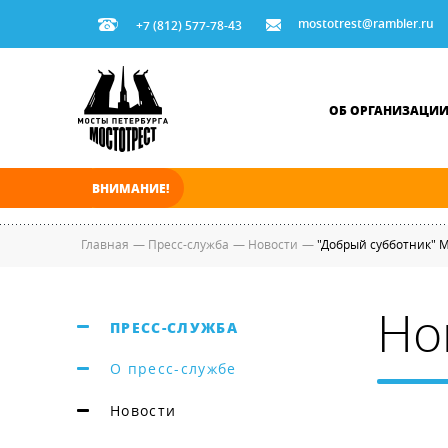
mostotrest@rambler.ru
+7 (812) 577-78-43
ОБ ОРГАНИЗАЦИ
ВНИМАНИЕ!
В ночь на 08.08.2026 мосты по Неве и Больш
Главная
—
Пресс-служба
—
Новости
—
"Добрый субботник" 
Но
ПРЕСС-СЛУЖБА
О пресс-службе
Новости