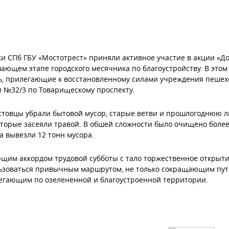
и СПб ГБУ «Мостотрест» приняли активное участие в акции «Д
ающем этапе городского месячника по благоустройству. В этом
, прилегающие к восстановленному силами учреждения пешех
 №32/3 по Товарищескому проспекту.
товцы убрали бытовой мусор, старые ветви и прошлогоднюю ли
оторые засеяли травой. В обшей сложности было очищено более
а вывезли 12 тонн мусора.
им аккордом трудовой субботы с тало торжественное открыти
ьзоваться привычным маршрутом, не только сокращающим путь
егающим по озелененной и благоустроенной территории.