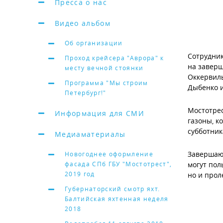
Пресса о нас
Видео альбом
Об организации
Сотрудник
Проход крейсера "Аврора" к
на заверш
месту вечной стоянки
Оккервиль
Программа "Мы строим
Дыбенко и
Петербург!"
Мостотрес
Информация для СМИ
газоны, к
субботник
Медиаматериалы
Завершающ
Новогоднее оформление
фасада СПб ГБУ "Мостотрест",
могут пол
2019 год
но и прол
Губернаторский смотр яхт.
Балтийская яхтенная неделя
2018