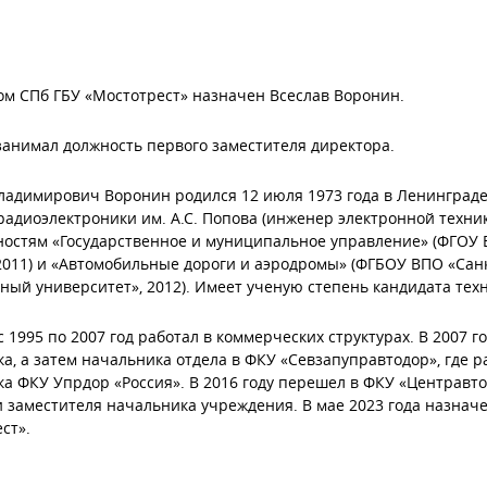
м СПб ГБУ «Мостотрест» назначен Всеслав Воронин.
занимал должность первого заместителя директора.
ладимирович Воронин родился 12 июля 1973 года в Ленинграде
адиоэлектроники им. А.С. Попова (инженер электронной техни
остям «Государственное и муниципальное управление» (ФГОУ 
2011) и «Автомобильные дороги и аэродромы» (ФГБОУ ВПО «Сан
ный университет», 2012). Имеет ученую степень кандидата техн
с 1995 по 2007 год работал в коммерческих структурах. В 2007 
а, а затем начальника отдела в ФКУ «Севзапуправтодор», где раб
а ФКУ Упрдор «Россия». В 2016 году перешел в ФКУ «Центравтом
 заместителя начальника учреждения. В мае 2023 года назнач
ст».