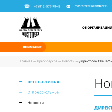
mostotrest@rambler.ru
+7 (812) 577-78-43
ОБ ОРГАНИЗАЦИ
ВНИМАНИЕ!
В ночь на 08.08.2026 мосты по Неве и Больш
Главная
—
Пресс-служба
—
Новости
—
Директором СПб ГБУ 
Но
ПРЕСС-СЛУЖБА
О пресс-службе
Новости
ДИРЕКТ