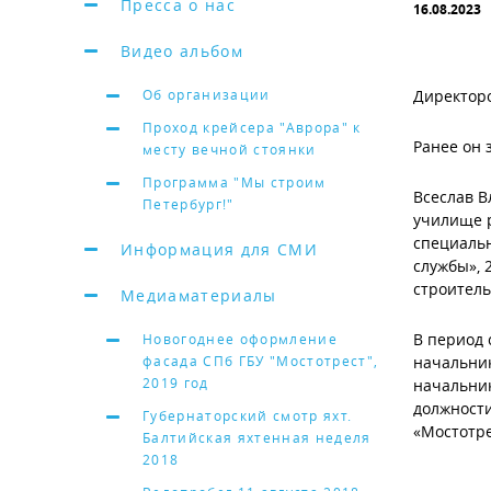
Пресса о нас
16.08.2023
Видео альбом
Об организации
Директоро
Проход крейсера "Аврора" к
Ранее он 
месту вечной стоянки
Программа "Мы строим
Всеслав В
Петербург!"
училище р
специальн
Информация для СМИ
службы», 
строитель
Медиаматериалы
В период 
Новогоднее оформление
фасада СПб ГБУ "Мостотрест",
начальник
2019 год
начальник
должности
Губернаторский смотр яхт.
«Мостотре
Балтийская яхтенная неделя
2018