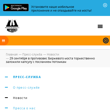
Установите наше мобильное
приложение и не опаздывайте на мосты!
В ночь на 10.08.2026 мосты по Неве, Большой и Малой Неве
разводятся по графику.
Главная
—
Пресс-служба
—
Новости
—
29 сентября в противовес Биржевого моста торжественно
заложили капсулу с посланием потомкам
ПРЕСС-СЛУЖБА
О пресс-службе
Новости
Пресса о нас