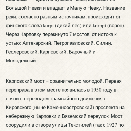
Большой Невки и впадает в Малую Невку. Название
реки, согласно разным источникам, происходит от
финского слова korpi (дикий лес) или korppi (ворон).
Через Карповку перекинуто 7 мостов, от истока к
устью: Аптекарский, Петропавловский, Силин,
Геслеровский, Карповский, Барочный и
Молодёжный.
Карповский мост – сравнительно молодой. Первая
переправа в этом месте появилась в 1950 году в
связи с переводом трамвайного движения с
Кировского (ныне Каменноостровский) проспекта на
набережную Карповки и Вяземский переулок. Мост
соорудили в створе улицы Текстилей (так с 1927 по