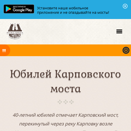
Установите наше мобильное
приложение и не опаздывайте на мосты!
В ночь на 08.08.2026 мосты по Неве и Большой Неве разводятся по
графику.
Юбилей Карповского
моста
40-летний юбилей отмечает Карповский мост,
перекинутый через реку Карповку возле