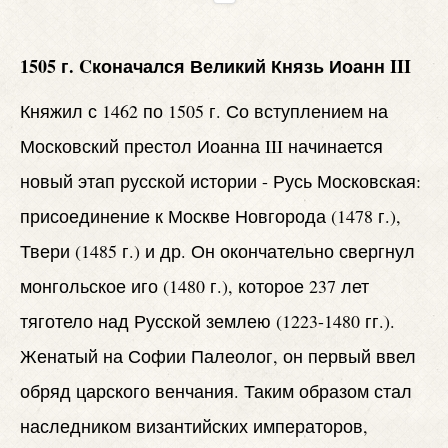
1505 г. Cконачался Великий Князь Иоанн III
Княжил с 1462 по 1505 г. Со вступлением на
Московский престол Иоанна III начинается
новый этап русской истории - Русь Московская:
присоединение к Москве Новгорода (1478 г.),
Твери (1485 г.) и др. Он окончательно свергнул
монгольское иго (1480 г.), которое 237 лет
тяготело над Русской землею (1223-1480 гг.).
Женатый на Софии Палеолог, он первый ввел
обряд царского венчания. Таким образом стал
наследником византийских императоров,