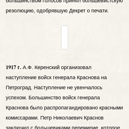
большинством голосов принял большевистскую
резолюцию, одобрявшую Декрет о печати.
1917 г.
А.Ф. Керенский организовал
наступление войск генерала Краснова на
Петроград. Наступление не увенчалось
успехом. Большинство войск генерала
Краснова было распропагандировано красными
комиссарами. Петр Николаевич Краснов
заключил с большевиками перемирие, которое