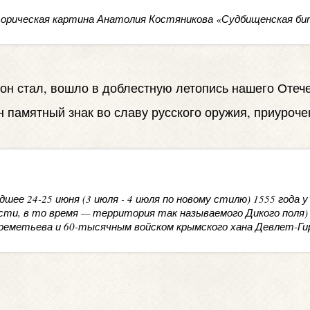
орическая картина Анатолия Костяникова «Судбищенская би
н стал, вошло в доблестную летопись нашего Отечес
 памятный знак во славу русского оружия, приуроче
шее 24-25 июня (3 июля - 4 июля по новому стилю) 1555 года
асти, в то время — территория так называемого Дикого поля
еметьева и 60-тысячным войском крымского хана Девлет-Ги