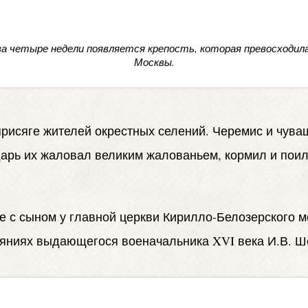
о за четыре недели появляется крепость, которая превосходила
Москвы.
присяге жителей окрестных селений. Черемис и чува
дарь их жаловал великим жалованьем, кормил и поил 
 с сыном у главной церкви Кирилло-Белозерского мо
яниях выдающегося военачальника XVI века И.В. Ш