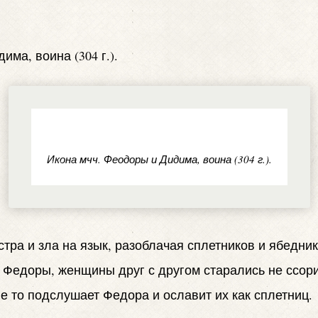
ма, воина (304 г.).
Икона мчч. Феодоры и Дидима, воина (304 г.).
ра и зла на язык, разоблачая сплетников и ябедник
ка Федоры, женщины друг с другом старались не ссор
Не то подслушает Федора и ославит их как сплетниц.