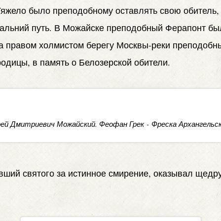
 Тяжело было преподобному оставлять свою обитель, 
дальний путь. В Можайске преподобный Ферапонт бы
 на правом холмистом берегу Москвы-реки преподобн
одицы, в память о Белозерской обители.
рей Дмитриевич Можайский. Феофан Грек - Фреска Архангельск
вший святого за истинное смирение, оказывал щедр