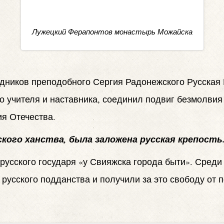
Лужецкий Ферапонтов монастырь Можайска
едников преподобного Сергия Радонежского Русская 
го учителя и наставника, соединил подвиг безмолвия
я Отечества.
нского ханства, была заложена русская крепость
русского государя «у Свияжска города быти». Среди
русского подданства и получили за это свободу от п