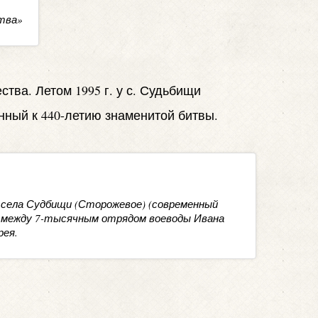
тва»
тва. Летом 1995 г. у с. Судьбищи
нный к 440-летию знаменитой битвы.
 у села Судбищи (Сторожевое) (современный
) между 7-тысячным отрядом воеводы Ивана
рея.