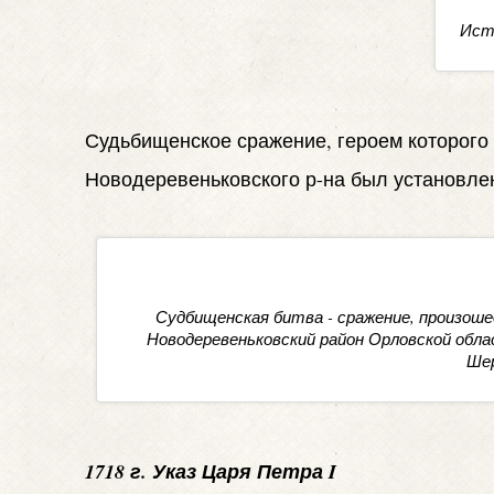
Ист
Судьбищенское сражение, героем которого о
Новодеревеньковского р-на был установлен
Судбищенская битва - сражение, произошед
Новодеревеньковский район Орловской обл
Шер
1718 г. Указ Царя Петра I