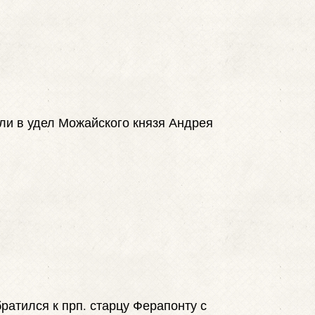
ли в удел Можайского князя Андрея
братился к прп. старцу Ферапонту с