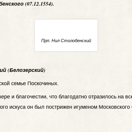
ского (07.12.1554).
Прп. Нил Столобенский
ий (Белозерский)
нской семье Поскочиных.
вере и благочестии, что благодатно отразилось на 
ного искуса он был пострижен игуменом Московског