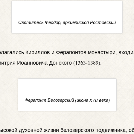
Святитель Феодор, архиепископ Ростовский
полагались Кириллов и Ферапонтов монастыри, входи
митрия Иоанновича Донского (1363-1389).
Ферапонт Белозерский (икона XVII века)
 высокой духовной жизни белозерского подвижника, о