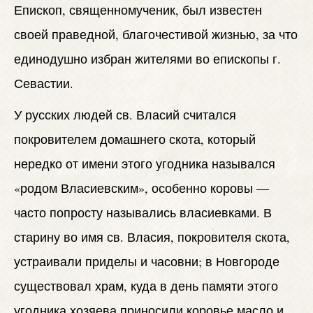
Епископ, священномученик, был известен
своей праведной, благочестивой жизнью, за что
единодушно избран жителями во епископы г.
Севастии.
У русских людей св. Власий считался
покровителем домашнего скота, который
нередко от имени этого угодника назывался
«родом Власиевским», особенно коровы —
часто попросту назывались власиевками. В
старину во имя св. Власия, покровителя скота,
устраивали приделы и часовни; в Новгороде
существовал храм, куда в день памяти этого
угодника хозяева приносили коровье масло и