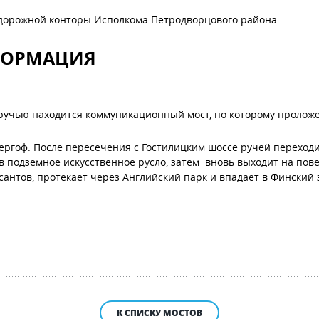
-дорожной конторы Исполкома Петродворцового района.
ФОРМАЦИЯ
 ручью находится коммуникационный мост, по которому пролож
ргоф. После пересечения с Гостилицким шоссе ручей переходит
в подземное искусственное русло, затем вновь выходит на пов
антов, протекает через Английский парк и впадает в Финский 
К СПИСКУ МОСТОВ