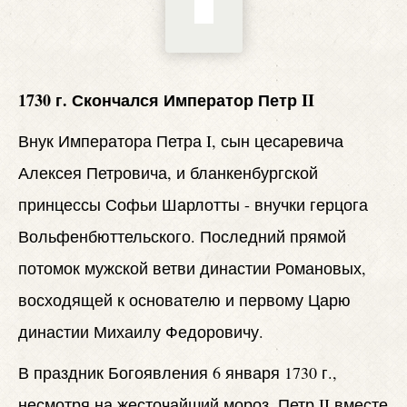
1730 г. Скончался Император Петр II
Внук Императора Петра I, сын цесаревича
Алексея Петровича, и бланкенбургской
принцессы Софьи Шарлотты - внучки герцога
Вольфенбюттельского. Последний прямой
потомок мужской ветви династии Романовых,
восходящей к основателю и первому Царю
династии Михаилу Федоровичу.
В праздник Богоявления 6 января 1730 г.,
несмотря на жесточайший мороз, Петр II вместе